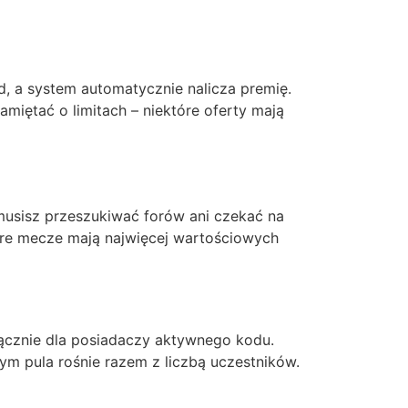
d, a system automatycznie nalicza premię.
miętać o limitach – niektóre oferty mają
 musisz przeszukiwać forów ani czekać na
tóre mecze mają najwięcej wartościowych
łącznie dla posiadaczy aktywnego kodu.
ym pula rośnie razem z liczbą uczestników.