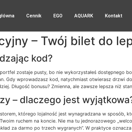
główna
Cennik
EGO
AQUARK
Kontakt
yjny – Twój bilet do l
adzając kod?
portfel zostaje pusty, bo nie wykorzystałeś dostępnego bo
tfan. Gdy wprowadzasz kod, natychmiast otwierasz drzwi 
ndziej. Długość bonusu? Zmienna, ale zawsze lepsza niż s
czy – dlaczego jest wyjątkowa
westorem, którego lojalność jest wynagradzana w sposób, kt
z Twoim ruchem na koncie. Nie ma tu jednorazowego „welco
kład za darmo po trzech wygranych”. W praktyce oznacza t