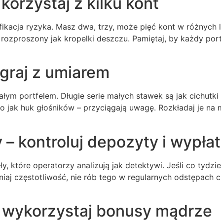
korzystaj z kilku kont
syfikacja ryzyka. Masz dwa, trzy, może pięć kont w różnych
 rozproszony jak kropelki deszczu. Pamiętaj, by każdy portf
 graj z umiarem
 całym portfelem. Długie serie małych stawek są jak cichut
o jak huk głośników – przyciągają uwagę. Rozkładaj je na mn
 – kontroluj depozyty i wypła
y, które operatorzy analizują jak detektywi. Jeśli co tydz
iaj częstotliwość, nie rób tego w regularnych odstępach c
– wykorzystaj bonusy mądrze