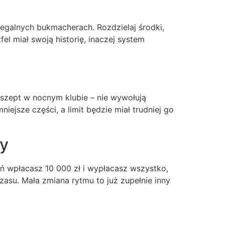
 legalnych bukmacherach. Rozdzielaj środki,
el miał swoją historię, inaczej system
ki szept w nocnym klubie – nie wywołują
iejsze części, a limit będzie miał trudniej go
ty
ień wpłacasz 10 000 zł i wypłacasz wszystko,
zasu. Mała zmiana rytmu to już zupełnie inny