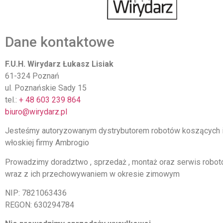
Dane kontaktowe
F.U.H. Wirydarz Łukasz Lisiak
61-324 Poznań
ul. Poznańskie Sady 15
tel.:
+ 48 603 239 864
biuro@wirydarz.pl
Jesteśmy autoryzowanym dystrybutorem robotów koszących 
włoskiej firmy
Ambrogio
Prowadzimy doradztwo , sprzedaż , montaż oraz serwis robo
wraz z ich przechowywaniem w okresie zimowym
NIP: 7821063436
REGON: 630294784